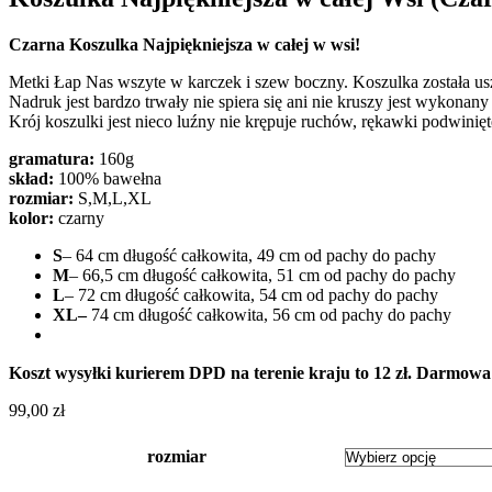
Czarna Koszulka Najpiękniejsza w całej w wsi!
Metki Łap Nas wszyte w karczek i szew boczny. Koszulka została u
Nadruk jest bardzo trwały nie spiera się ani nie kruszy jest wykonany 
Krój koszulki jest nieco luźny nie krępuje ruchów, rękawki podwinię
gramatura:
160g
skład:
100% bawełna
rozmiar:
S,M,L,XL
kolor:
czarny
S
– 64 cm długość całkowita, 49 cm od pachy do pachy
M
– 66,5 cm długość całkowita, 51 cm od pachy do pachy
L
– 72 cm długość całkowita, 54 cm od pachy do pachy
XL–
74 cm długość całkowita, 56 cm od pachy do pachy
Koszt wysyłki kurierem DPD na terenie kraju to 12 zł. Darmowa
99,00
zł
rozmiar