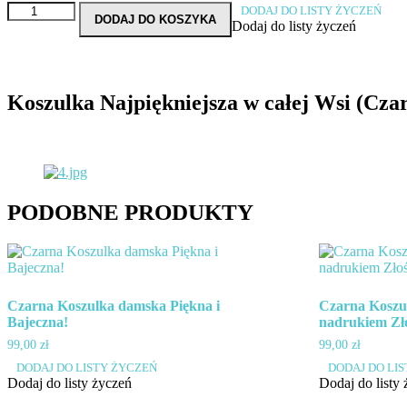
ilość
DODAJ DO LISTY ŻYCZEŃ
DODAJ DO KOSZYKA
Koszulka
Dodaj do listy życzeń
Najpiękniejsza
w
całej
Wsi
Koszulka Najpiękniejsza w całej Wsi (Cza
(Czarna)
Oryginał
PODOBNE PRODUKTY
Czarna Koszulka damska Piękna i
Czarna Koszu
Bajeczna!
nadrukiem Zł
99,00
zł
99,00
zł
Ten
Ten
DODAJ DO LISTY ŻYCZEŃ
DODAJ DO LI
produkt
produkt
Dodaj do listy życzeń
Dodaj do listy
ma
ma