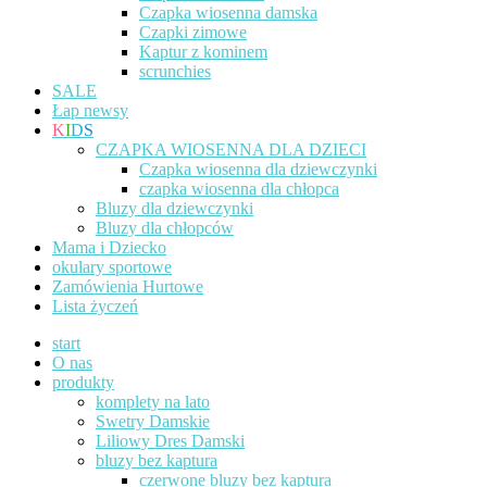
Czapka wiosenna damska
Czapki zimowe
Kaptur z kominem
scrunchies
SALE
Łap newsy
K
I
D
S
CZAPKA WIOSENNA DLA DZIECI
Czapka wiosenna dla dziewczynki
czapka wiosenna dla chłopca
Bluzy dla dziewczynki
Bluzy dla chłopców
Mama i Dziecko
okulary sportowe
Zamówienia Hurtowe
Lista życzeń
start
O nas
produkty
komplety na lato
Swetry Damskie
Liliowy Dres Damski
bluzy bez kaptura
czerwone bluzy bez kaptura