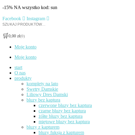
Przejdź
-15% NA wszystko kod: sun
do
treści
Facebook
Instagram
Szukaj:
🛒
0,00
zł
(0)
Moje konto
Moje konto
start
O nas
produkty
komplety na lato
Swetry Damskie
Liliowy Dres Damski
bluzy bez kaptura
czerwone bluzy bez kaptura
czarne bluzy bez kaptura
żółte bluzy bez kaptura
miętowe bluzy bez kaptura
bluzy z kapturem
bluzy fuksja z kapturem