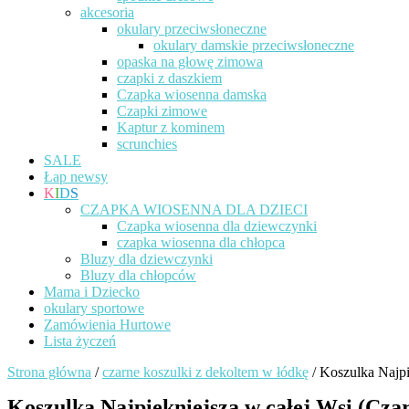
akcesoria
okulary przeciwsłoneczne
okulary damskie przeciwsłoneczne
opaska na głowę zimowa
czapki z daszkiem
Czapka wiosenna damska
Czapki zimowe
Kaptur z kominem
scrunchies
SALE
Łap newsy
K
I
D
S
CZAPKA WIOSENNA DLA DZIECI
Czapka wiosenna dla dziewczynki
czapka wiosenna dla chłopca
Bluzy dla dziewczynki
Bluzy dla chłopców
Mama i Dziecko
okulary sportowe
Zamówienia Hurtowe
Lista życzeń
Strona główna
/
czarne koszulki z dekoltem w łódkę
/ Koszulka Najpi
Koszulka Najpiękniejsza w całej Wsi (Cza