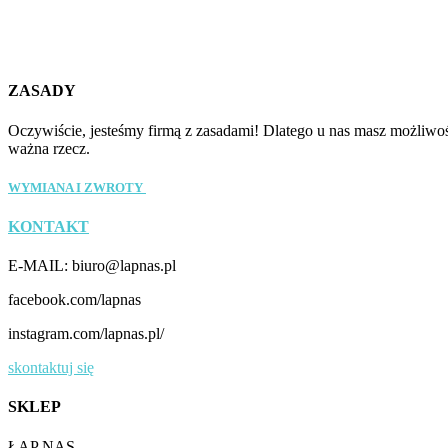
wiele
wiele
wariantów.
wariantów.
Opcje
Opcje
można
można
wybrać
wybrać
ZASADY
na
na
stronie
stronie
Oczywiście, jesteśmy firmą z zasadami! Dlatego u nas masz możliwo
produktu
produktu
ważna rzecz.
WYMIANA I ZWROTY
KONTAKT
E-MAIL: biuro@lapnas.pl
facebook.com/lapnas
instagram.com/lapnas.pl/
skontaktuj się
SKLEP
ŁAP NAS