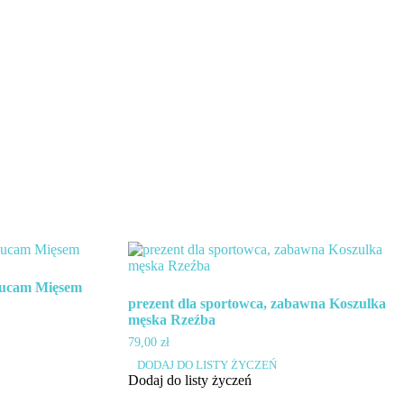
zucam Mięsem
prezent dla sportowca, zabawna Koszulka
męska Rzeźba
79,00
zł
Ten
DODAJ DO LISTY ŻYCZEŃ
produkt
Dodaj do listy życzeń
ma