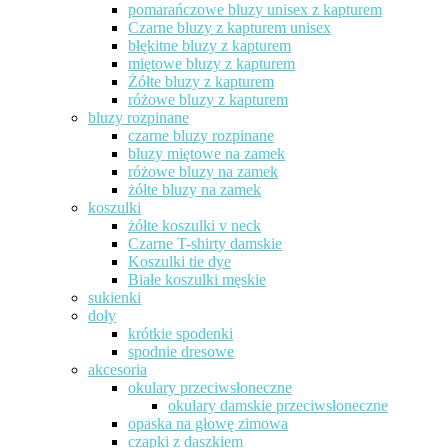
pomarańczowe bluzy unisex z kapturem
Czarne bluzy z kapturem unisex
błękitne bluzy z kapturem
miętowe bluzy z kapturem
Żółte bluzy z kapturem
różowe bluzy z kapturem
bluzy rozpinane
czarne bluzy rozpinane
bluzy miętowe na zamek
różowe bluzy na zamek
żółte bluzy na zamek
koszulki
żółte koszulki v neck
Czarne T-shirty damskie
Koszulki tie dye
Białe koszulki męskie
sukienki
doły
krótkie spodenki
spodnie dresowe
akcesoria
okulary przeciwsłoneczne
okulary damskie przeciwsłoneczne
opaska na głowę zimowa
czapki z daszkiem