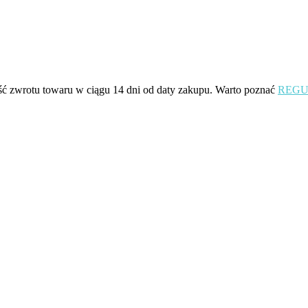
Opcje
można
wybrać
na
stronie
produktu
ść zwrotu towaru w ciągu 14 dni od daty zakupu. Warto poznać
REGU