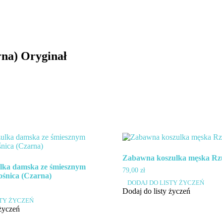
rna) Oryginał
Zabawna koszulka męska R
lka damska ze śmiesznym
79,00
zł
ośnica (Czarna)
Ten
DODAJ DO LISTY ŻYCZEŃ
produkt
Dodaj do listy życzeń
ma
STY ŻYCZEŃ
wiele
 życzeń
wariantów.