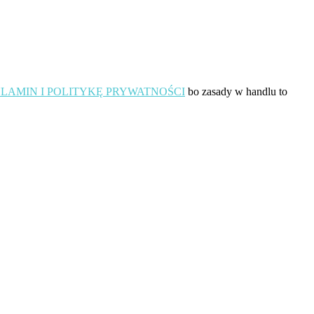
wiele
wariantów.
Opcje
można
wybrać
na
stronie
LAMIN I POLITYKĘ PRYWATNOŚCI
bo zasady w handlu to
produktu