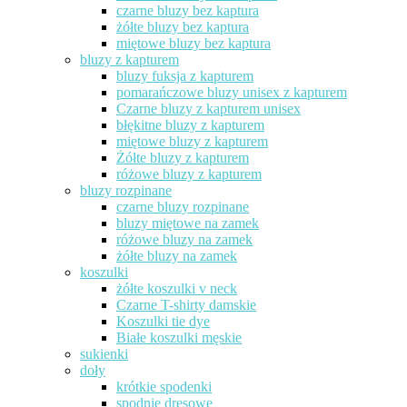
czarne bluzy bez kaptura
żółte bluzy bez kaptura
miętowe bluzy bez kaptura
bluzy z kapturem
bluzy fuksja z kapturem
pomarańczowe bluzy unisex z kapturem
Czarne bluzy z kapturem unisex
błękitne bluzy z kapturem
miętowe bluzy z kapturem
Żółte bluzy z kapturem
różowe bluzy z kapturem
bluzy rozpinane
czarne bluzy rozpinane
bluzy miętowe na zamek
różowe bluzy na zamek
żółte bluzy na zamek
koszulki
żółte koszulki v neck
Czarne T-shirty damskie
Koszulki tie dye
Białe koszulki męskie
sukienki
doły
krótkie spodenki
spodnie dresowe