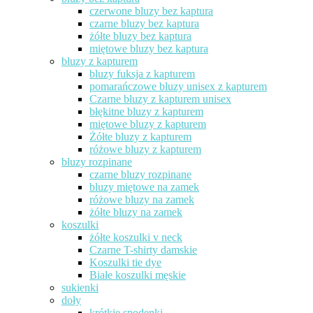
czerwone bluzy bez kaptura
czarne bluzy bez kaptura
żółte bluzy bez kaptura
miętowe bluzy bez kaptura
bluzy z kapturem
bluzy fuksja z kapturem
pomarańczowe bluzy unisex z kapturem
Czarne bluzy z kapturem unisex
błękitne bluzy z kapturem
miętowe bluzy z kapturem
Żółte bluzy z kapturem
różowe bluzy z kapturem
bluzy rozpinane
czarne bluzy rozpinane
bluzy miętowe na zamek
różowe bluzy na zamek
żółte bluzy na zamek
koszulki
żółte koszulki v neck
Czarne T-shirty damskie
Koszulki tie dye
Białe koszulki męskie
sukienki
doły
krótkie spodenki