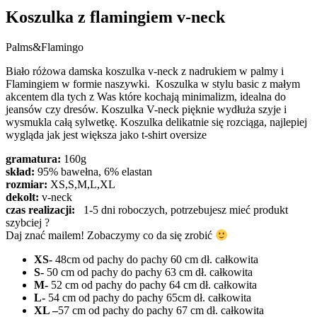
Koszulka z flamingiem v-neck
Palms&Flamingo
Biało różowa damska koszulka v-neck z nadrukiem w palmy i
Flamingiem w formie naszywki. Koszulka w stylu basic z małym
akcentem dla tych z Was które kochają minimalizm, idealna do
jeansów czy dresów. Koszulka V-neck pięknie wydłuża szyje i
wysmukla całą sylwetkę. Koszulka delikatnie się rozciąga, najlepiej
wygląda jak jest większa jako t-shirt oversize
gramatura:
160g
skład:
95% bawełna, 6% elastan
rozmiar:
XS,S,M,L,XL
dekolt:
v-neck
czas realizacji:
1-5 dni roboczych, potrzebujesz mieć produkt
szybciej ?
Daj znać mailem! Zobaczymy co da się zrobić
XS-
48cm od pachy do pachy 60 cm dł. całkowita
S-
50 cm od pachy do pachy 63 cm dł. całkowita
M-
52 cm od pachy do pachy 64 cm dł. całkowita
L-
54 cm od pachy do pachy 65cm dł. całkowita
XL –
57 cm od pachy do pachy 67 cm dł. całkowita