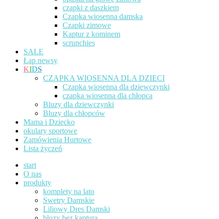
czapki z daszkiem
Czapka wiosenna damska
Czapki zimowe
Kaptur z kominem
scrunchies
SALE
Łap newsy
K
I
D
S
CZAPKA WIOSENNA DLA DZIECI
Czapka wiosenna dla dziewczynki
czapka wiosenna dla chłopca
Bluzy dla dziewczynki
Bluzy dla chłopców
Mama i Dziecko
okulary sportowe
Zamówienia Hurtowe
Lista życzeń
start
O nas
produkty
komplety na lato
Swetry Damskie
Liliowy Dres Damski
bluzy bez kaptura