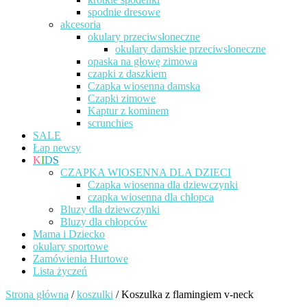
spodnie dresowe
akcesoria
okulary przeciwsłoneczne
okulary damskie przeciwsłoneczne
opaska na głowę zimowa
czapki z daszkiem
Czapka wiosenna damska
Czapki zimowe
Kaptur z kominem
scrunchies
SALE
Łap newsy
K
I
D
S
CZAPKA WIOSENNA DLA DZIECI
Czapka wiosenna dla dziewczynki
czapka wiosenna dla chłopca
Bluzy dla dziewczynki
Bluzy dla chłopców
Mama i Dziecko
okulary sportowe
Zamówienia Hurtowe
Lista życzeń
Strona główna
/
koszulki
/ Koszulka z flamingiem v-neck