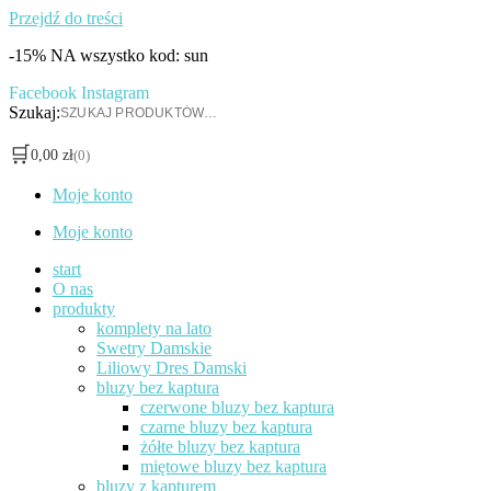
Przejdź do treści
-15% NA wszystko kod: sun
Facebook
Instagram
Szukaj:
🛒
0,00
zł
(0)
Moje konto
Moje konto
start
O nas
produkty
komplety na lato
Swetry Damskie
Liliowy Dres Damski
bluzy bez kaptura
czerwone bluzy bez kaptura
czarne bluzy bez kaptura
żółte bluzy bez kaptura
miętowe bluzy bez kaptura
bluzy z kapturem