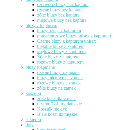
czerwone bluzy bez kaptura
czarne bluzy bez kaptura
żółte bluzy bez kaptura
miętowe bluzy bez kaptura
bluzy z kapturem
bluzy fuksja z kapturem
pomarańczowe bluzy unisex z kapturem
Czarne bluzy z kapturem unisex
błękitne bluzy z kapturem
miętowe bluzy z kapturem
Żółte bluzy z kapturem
różowe bluzy z kapturem
bluzy rozpinane
czarne bluzy rozpinane
bluzy miętowe na zamek
różowe bluzy na zamek
żółte bluzy na zamek
koszulki
żółte koszulki v neck
Czarne T-shirty damskie
Koszulki tie dye
Białe koszulki męskie
sukienki
doły
krótkie spodenki