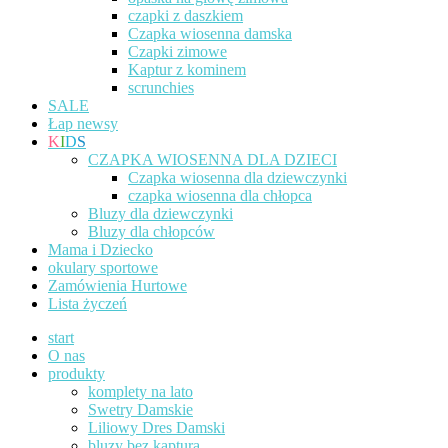
czapki z daszkiem
Czapka wiosenna damska
Czapki zimowe
Kaptur z kominem
scrunchies
SALE
Łap newsy
K
I
D
S
CZAPKA WIOSENNA DLA DZIECI
Czapka wiosenna dla dziewczynki
czapka wiosenna dla chłopca
Bluzy dla dziewczynki
Bluzy dla chłopców
Mama i Dziecko
okulary sportowe
Zamówienia Hurtowe
Lista życzeń
start
O nas
produkty
komplety na lato
Swetry Damskie
Liliowy Dres Damski
bluzy bez kaptura