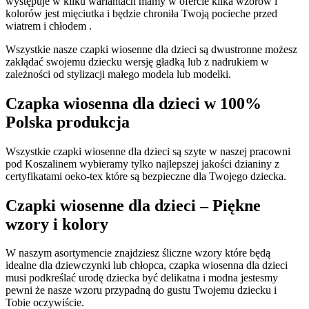
występuje w kilku wariantach mamy w ofercie kilka wzorów i
kolorów jest mięciutka i będzie chroniła Twoją pocieche przed
wiatrem i chłodem .
Wszystkie nasze czapki wiosenne dla dzieci są dwustronne możesz
zakłądać swojemu dziecku wersję gładką lub z nadrukiem w
zależności od stylizacji małego modela lub modelki.
Czapka wiosenna dla dzieci w 100%
Polska produkcja
Wszystkie czapki wiosenne dla dzieci są szyte w naszej pracowni
pod Koszalinem wybieramy tylko najlepszej jakości dzianiny z
certyfikatami oeko-tex które są bezpieczne dla Twojego dziecka.
Czapki wiosenne dla dzieci – Piękne
wzory i kolory
W naszym asortymencie znajdziesz śliczne wzory które będą
idealne dla dziewczynki lub chłopca, czapka wiosenna dla dzieci
musi podkreślać urodę dziecka być delikatna i modna jestesmy
pewni że nasze wzoru przypadną do gustu Twojemu dziecku i
Tobie oczywiście.