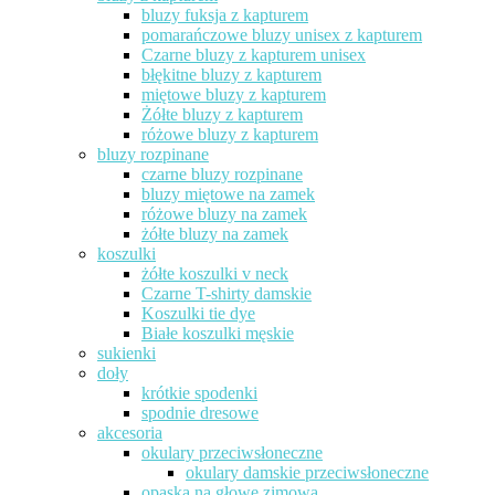
bluzy fuksja z kapturem
pomarańczowe bluzy unisex z kapturem
Czarne bluzy z kapturem unisex
błękitne bluzy z kapturem
miętowe bluzy z kapturem
Żółte bluzy z kapturem
różowe bluzy z kapturem
bluzy rozpinane
czarne bluzy rozpinane
bluzy miętowe na zamek
różowe bluzy na zamek
żółte bluzy na zamek
koszulki
żółte koszulki v neck
Czarne T-shirty damskie
Koszulki tie dye
Białe koszulki męskie
sukienki
doły
krótkie spodenki
spodnie dresowe
akcesoria
okulary przeciwsłoneczne
okulary damskie przeciwsłoneczne
opaska na głowę zimowa