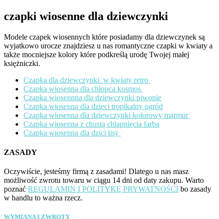
czapki wiosenne dla dziewczynki
Modele czapek wiosennych które posiadamy dla dziewczynek są
wyjatkowo urocze znajdziesz u nas romantyczne czapki w kwiaty a
także mocniejsze kolory które podkreślą urodę Twojej małej
księżniczki.
Czapka dla dziewczynki w kwiaty retro
Czapka wiosenna dla chłopca kosmos
Czapka wiosennna dla dziewczynki piwonie
Czapka wiosenna dla dzieci tropikalny ogród
Czapka wiosenna dla dziewczynki kolorowy marmur
Czapka wiosenna z chustą chlapnięcia farbą
Czapka wiosenna dla dzici lisy
ZASADY
Oczywiście, jesteśmy firmą z zasadami! Dlatego u nas masz
możliwość zwrotu towaru w ciągu 14 dni od daty zakupu. Warto
poznać
REGULAMIN I POLITYKĘ PRYWATNOŚCI
bo zasady
w handlu to ważna rzecz.
WYMIANA I ZWROTY