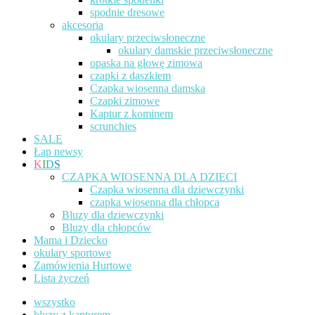
spodnie dresowe
akcesoria
okulary przeciwsłoneczne
okulary damskie przeciwsłoneczne
opaska na głowę zimowa
czapki z daszkiem
Czapka wiosenna damska
Czapki zimowe
Kaptur z kominem
scrunchies
SALE
Łap newsy
K
I
D
S
CZAPKA WIOSENNA DLA DZIECI
Czapka wiosenna dla dziewczynki
czapka wiosenna dla chłopca
Bluzy dla dziewczynki
Bluzy dla chłopców
Mama i Dziecko
okulary sportowe
Zamówienia Hurtowe
Lista życzeń
wszystko
bluzy z kapturem