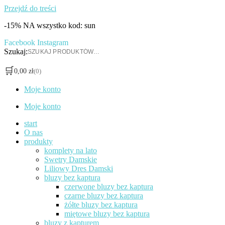
Przejdź do treści
-15% NA wszystko kod: sun
Facebook
Instagram
Szukaj:
🛒
0,00
zł
(0)
Moje konto
Moje konto
start
O nas
produkty
komplety na lato
Swetry Damskie
Liliowy Dres Damski
bluzy bez kaptura
czerwone bluzy bez kaptura
czarne bluzy bez kaptura
żółte bluzy bez kaptura
miętowe bluzy bez kaptura
bluzy z kapturem