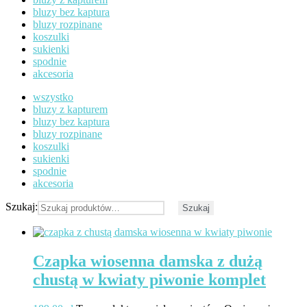
bluzy bez kaptura
bluzy rozpinane
koszulki
sukienki
spodnie
akcesoria
wszystko
bluzy z kapturem
bluzy bez kaptura
bluzy rozpinane
koszulki
sukienki
spodnie
akcesoria
Szukaj:
Szukaj
Czapka wiosenna damska z dużą
chustą w kwiaty piwonie komplet