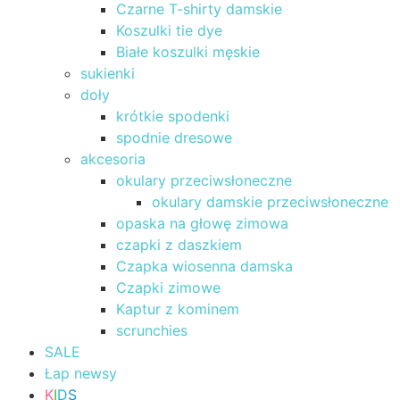
Czarne T-shirty damskie
Koszulki tie dye
Białe koszulki męskie
sukienki
doły
krótkie spodenki
spodnie dresowe
akcesoria
okulary przeciwsłoneczne
okulary damskie przeciwsłoneczne
opaska na głowę zimowa
czapki z daszkiem
Czapka wiosenna damska
Czapki zimowe
Kaptur z kominem
scrunchies
SALE
Łap newsy
K
I
D
S