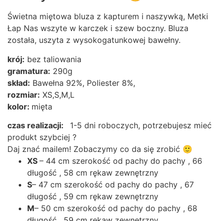
Świetna miętowa bluza z kapturem i naszywką, Metki
Łap Nas wszyte w karczek i szew boczny. Bluza
została, uszyta z wysokogatunkowej bawełny.
krój:
bez taliowania
gramatura:
290g
skład:
Bawełna 92%, Poliester 8%,
rozmiar:
XS,S,M,L
kolor:
mięta
czas realizacji:
1-5 dni roboczych, potrzebujesz mieć
produkt szybciej ?
Daj znać mailem! Zobaczymy co da się zrobić 🙂
XS
– 44 cm szerokość od pachy do pachy , 66
długość , 58 cm rękaw zewnętrzny
S
– 47 cm szerokość od pachy do pachy , 67
długość , 59 cm rękaw zewnętrzny
M
– 50 cm szerokość od pachy do pachy , 68
długość , 59 cm rękaw zewnętrzny