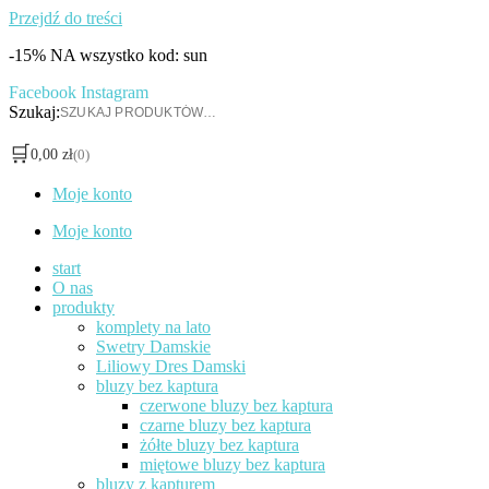
Przejdź do treści
-15% NA wszystko kod: sun
Facebook
Instagram
Szukaj:
🛒
0,00
zł
(0)
Moje konto
Moje konto
start
O nas
produkty
komplety na lato
Swetry Damskie
Liliowy Dres Damski
bluzy bez kaptura
czerwone bluzy bez kaptura
czarne bluzy bez kaptura
żółte bluzy bez kaptura
miętowe bluzy bez kaptura
bluzy z kapturem