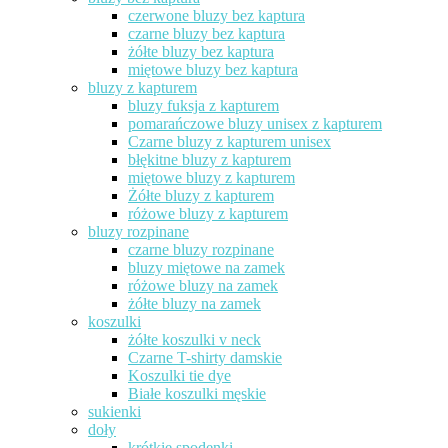
czerwone bluzy bez kaptura
czarne bluzy bez kaptura
żółte bluzy bez kaptura
miętowe bluzy bez kaptura
bluzy z kapturem
bluzy fuksja z kapturem
pomarańczowe bluzy unisex z kapturem
Czarne bluzy z kapturem unisex
błękitne bluzy z kapturem
miętowe bluzy z kapturem
Żółte bluzy z kapturem
różowe bluzy z kapturem
bluzy rozpinane
czarne bluzy rozpinane
bluzy miętowe na zamek
różowe bluzy na zamek
żółte bluzy na zamek
koszulki
żółte koszulki v neck
Czarne T-shirty damskie
Koszulki tie dye
Białe koszulki męskie
sukienki
doły
krótkie spodenki