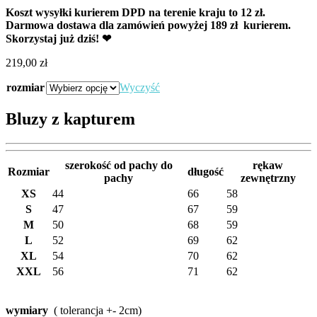
Koszt wysyłki kurierem DPD na terenie kraju to 12 zł.
Darmowa dostawa dla zamówień powyżej 189 zł kurierem.
Skorzystaj już dziś! ❤
219,00
zł
rozmiar
Wyczyść
Bluzy z kapturem
szerokość od pachy do
rękaw
Rozmiar
długość
pachy
zewnętrzny
XS
44
66
58
S
47
67
59
M
50
68
59
L
52
69
62
XL
54
70
62
XXL
56
71
62
wymiary
( tolerancja +- 2cm)