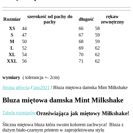
szerokość od pachy do
rękaw
Rozmiar
długość
pachy
zewnętrzny
XS
44
66
58
S
47
67
59
M
50
68
59
L
52
69
62
XL
54
70
62
XXL
56
71
62
wymiary
( tolerancja +- 2cm)
Strona główna
/
lato2021
/ Bluza miętowa damska Mint Milkshake
Bluza miętowa damska Mint Milkshake
Tabela rozmiarów
Orzeźwiająca jak miętowy Milkshake!
Śliczna miętowa bluza która swoim kolorem zachwyca! Bluza z
dużym biało-czarnym printem w zaprojektowana stylu