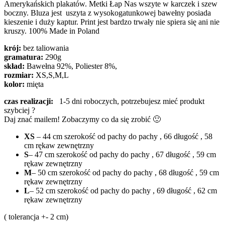
Amerykańskich plakatów. Metki Łap Nas wszyte w karczek i szew
boczny. Bluza jest uszyta z wysokogatunkowej bawełny posiada
kieszenie i duży kaptur. Print jest bardzo trwały nie spiera się ani nie
kruszy. 100% Made in Poland
krój:
bez taliowania
gramatura:
290g
skład:
Bawełna 92%, Poliester 8%,
rozmiar:
XS,S,M,L
kolor:
mięta
czas realizacji:
1-5 dni roboczych, potrzebujesz mieć produkt
szybciej ?
Daj znać mailem! Zobaczymy co da się zrobić 🙂
XS
– 44 cm szerokość od pachy do pachy , 66 długość , 58
cm rękaw zewnętrzny
S
– 47 cm szerokość od pachy do pachy , 67 długość , 59 cm
rękaw zewnętrzny
M
– 50 cm szerokość od pachy do pachy , 68 długość , 59 cm
rękaw zewnętrzny
L
– 52 cm szerokość od pachy do pachy , 69 długość , 62 cm
rękaw zewnętrzny
( tolerancja +- 2 cm)