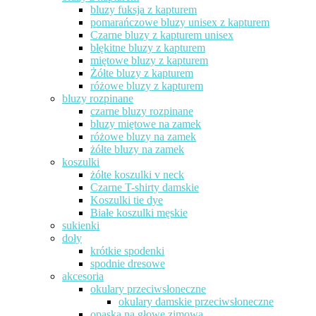
bluzy fuksja z kapturem
pomarańczowe bluzy unisex z kapturem
Czarne bluzy z kapturem unisex
błękitne bluzy z kapturem
miętowe bluzy z kapturem
Żółte bluzy z kapturem
różowe bluzy z kapturem
bluzy rozpinane
czarne bluzy rozpinane
bluzy miętowe na zamek
różowe bluzy na zamek
żółte bluzy na zamek
koszulki
żółte koszulki v neck
Czarne T-shirty damskie
Koszulki tie dye
Białe koszulki męskie
sukienki
doły
krótkie spodenki
spodnie dresowe
akcesoria
okulary przeciwsłoneczne
okulary damskie przeciwsłoneczne
opaska na głowę zimowa