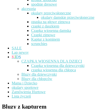
spodnie dresowe
akcesoria
okulary przeciwsłoneczne
okulary damskie przeciwsłoneczne
opaska na głowę zimowa
czapki z daszkiem
Czapka wiosenna damska
Czapki zimowe
Kaptur z kominem
scrunchies
SALE
Łap newsy
K
I
D
S
CZAPKA WIOSENNA DLA DZIECI
Czapka wiosenna dla dziewczynki
czapka wiosenna dla chłopca
Bluzy dla dziewczynki
Bluzy dla chłopców
Mama i Dziecko
okulary sportowe
Zamówienia Hurtowe
Lista życzeń
Bluzy z kapturem