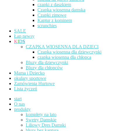
czapki z daszkiem
Czapka wiosenna damska
Czapki zimowe
Kaptur z kominem
scrunchies
SALE
Łap newsy
K
I
D
S
CZAPKA WIOSENNA DLA DZIECI
Czapka wiosenna dla dziewczynki
czapka wiosenna dla chłopca
Bluzy dla dziewczynki
Bluzy dla chłopców
Mama i Dziecko
okulary sportowe
Zamówienia Hurtowe
Lista życzeń
start
O nas
produkty
komplety na lato
Swetry Damskie
Liliowy Dres Damski
bluzy bez kaptura