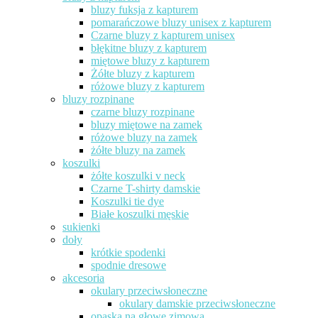
bluzy fuksja z kapturem
pomarańczowe bluzy unisex z kapturem
Czarne bluzy z kapturem unisex
błękitne bluzy z kapturem
miętowe bluzy z kapturem
Żółte bluzy z kapturem
różowe bluzy z kapturem
bluzy rozpinane
czarne bluzy rozpinane
bluzy miętowe na zamek
różowe bluzy na zamek
żółte bluzy na zamek
koszulki
żółte koszulki v neck
Czarne T-shirty damskie
Koszulki tie dye
Białe koszulki męskie
sukienki
doły
krótkie spodenki
spodnie dresowe
akcesoria
okulary przeciwsłoneczne
okulary damskie przeciwsłoneczne
opaska na głowę zimowa