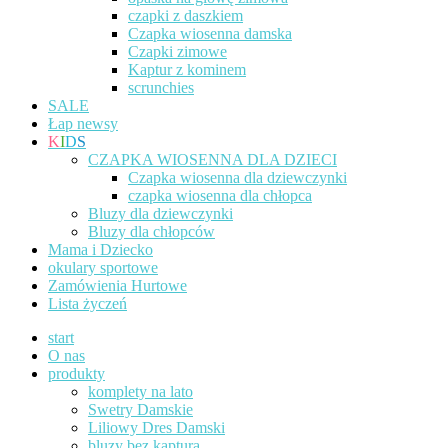
czapki z daszkiem
Czapka wiosenna damska
Czapki zimowe
Kaptur z kominem
scrunchies
SALE
Łap newsy
K
I
D
S
CZAPKA WIOSENNA DLA DZIECI
Czapka wiosenna dla dziewczynki
czapka wiosenna dla chłopca
Bluzy dla dziewczynki
Bluzy dla chłopców
Mama i Dziecko
okulary sportowe
Zamówienia Hurtowe
Lista życzeń
start
O nas
produkty
komplety na lato
Swetry Damskie
Liliowy Dres Damski
bluzy bez kaptura