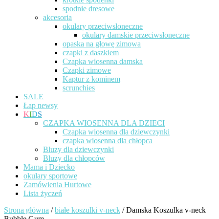
spodnie dresowe
akcesoria
okulary przeciwsłoneczne
okulary damskie przeciwsłoneczne
opaska na głowę zimowa
czapki z daszkiem
Czapka wiosenna damska
Czapki zimowe
Kaptur z kominem
scrunchies
SALE
Łap newsy
K
I
D
S
CZAPKA WIOSENNA DLA DZIECI
Czapka wiosenna dla dziewczynki
czapka wiosenna dla chłopca
Bluzy dla dziewczynki
Bluzy dla chłopców
Mama i Dziecko
okulary sportowe
Zamówienia Hurtowe
Lista życzeń
Strona główna
/
białe koszulki v-neck
/ Damska Koszulka v-neck
Bubble Gum