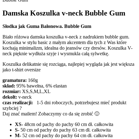
Damska Koszulka v-neck Bubble Gum
Słodka jak Guma Balonowa. Bubble Gum
Biało różowa damska koszulka v-neck z nadrukiem bubble gum.
Koszulka w stylu basic z małym akcentem dla tych z Was które
kochają minimalizm, idealna do jeansów czy dresów. Koszulka V-
neck pięknie wydłuża szyje i wysmukla całą sylwetkę.
Koszulka delikatnie się rozciąga, najlepiej wygląda jak jest większa
jako t-shirt oversize
gramatura:
160g
skład:
95% bawełna, 6% elastan
rozmiar:
XS,S,M,L,XL
dekolt:
v-neck
czas realizacji:
1-5 dni roboczych, potrzebujesz mieć produkt
szybciej ?
Daj znać mailem! Zobaczymy co da się zrobić 🙂
XS-
48cm od pachy do pachy 60 cm dł. całkowita
S-
50 cm od pachy do pachy 63 cm dł. całkowita
M-
52 cm od pachy do pachy 64 cm dł. całkowita