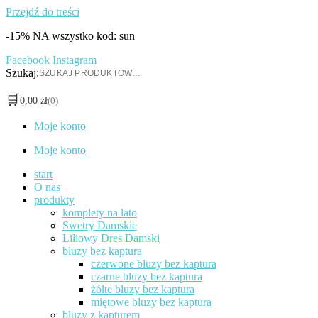
Przejdź do treści
-15% NA wszystko kod: sun
Facebook
Instagram
Szukaj:
🛒
0,00
zł
(0)
Moje konto
Moje konto
start
O nas
produkty
komplety na lato
Swetry Damskie
Liliowy Dres Damski
bluzy bez kaptura
czerwone bluzy bez kaptura
czarne bluzy bez kaptura
żółte bluzy bez kaptura
miętowe bluzy bez kaptura
bluzy z kapturem