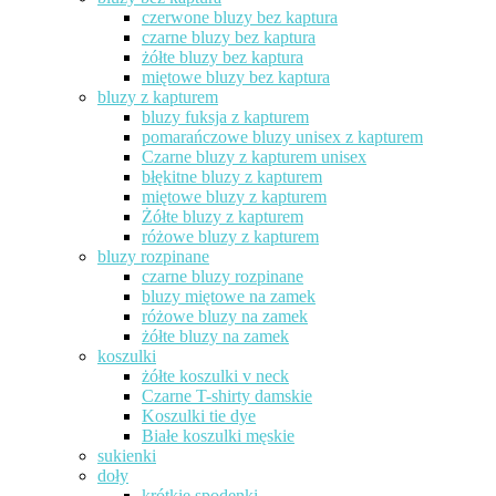
czerwone bluzy bez kaptura
czarne bluzy bez kaptura
żółte bluzy bez kaptura
miętowe bluzy bez kaptura
bluzy z kapturem
bluzy fuksja z kapturem
pomarańczowe bluzy unisex z kapturem
Czarne bluzy z kapturem unisex
błękitne bluzy z kapturem
miętowe bluzy z kapturem
Żółte bluzy z kapturem
różowe bluzy z kapturem
bluzy rozpinane
czarne bluzy rozpinane
bluzy miętowe na zamek
różowe bluzy na zamek
żółte bluzy na zamek
koszulki
żółte koszulki v neck
Czarne T-shirty damskie
Koszulki tie dye
Białe koszulki męskie
sukienki
doły
krótkie spodenki