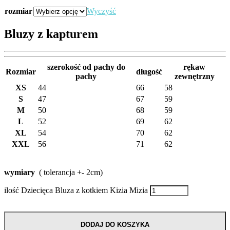
rozmiar
Wyczyść
Bluzy z kapturem
szerokość od pachy do
rękaw
Rozmiar
długość
pachy
zewnętrzny
XS
44
66
58
S
47
67
59
M
50
68
59
L
52
69
62
XL
54
70
62
XXL
56
71
62
wymiary
( tolerancja +- 2cm)
ilość Dziecięca Bluza z kotkiem Kizia Mizia
DODAJ DO KOSZYKA