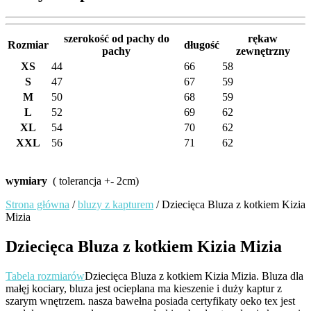
szerokość od pachy do
rękaw
Rozmiar
długość
pachy
zewnętrzny
XS
44
66
58
S
47
67
59
M
50
68
59
L
52
69
62
XL
54
70
62
XXL
56
71
62
wymiary
( tolerancja +- 2cm)
Strona główna
/
bluzy z kapturem
/ Dziecięca Bluza z kotkiem Kizia
Mizia
Dziecięca Bluza z kotkiem Kizia Mizia
Tabela rozmiarów
Dziecięca Bluza z kotkiem Kizia Mizia. Bluza dla
małęj kociary, bluza jest ocieplana ma kieszenie i duży kaptur z
szarym wnętrzem. nasza bawełna posiada certyfikaty oeko tex jest