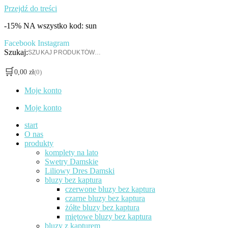
Przejdź do treści
-15% NA wszystko kod: sun
Facebook
Instagram
Szukaj:
🛒
0,00
zł
(0)
Moje konto
Moje konto
start
O nas
produkty
komplety na lato
Swetry Damskie
Liliowy Dres Damski
bluzy bez kaptura
czerwone bluzy bez kaptura
czarne bluzy bez kaptura
żółte bluzy bez kaptura
miętowe bluzy bez kaptura
bluzy z kapturem