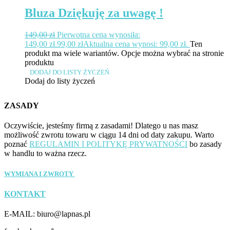
Bluza Dziękuję za uwagę !
149,00
zł
Pierwotna cena wynosiła:
149,00 zł.
99,00
zł
Aktualna cena wynosi: 99,00 zł.
Ten
produkt ma wiele wariantów. Opcje można wybrać na stronie
produktu
DODAJ DO LISTY ŻYCZEŃ
Dodaj do listy życzeń
ZASADY
Oczywiście, jesteśmy firmą z zasadami! Dlatego u nas masz
możliwość zwrotu towaru w ciągu 14 dni od daty zakupu. Warto
poznać
REGULAMIN I POLITYKĘ PRYWATNOŚCI
bo zasady
w handlu to ważna rzecz.
WYMIANA I ZWROTY
KONTAKT
E-MAIL: biuro@lapnas.pl