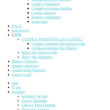
czapki z daszkiem
Czapka wiosenna damska
Czapki zimowe
Kaptur z kominem
scrunchies
SALE
Łap newsy
K
I
D
S
CZAPKA WIOSENNA DLA DZIECI
Czapka wiosenna dla dziewczynki
czapka wiosenna dla chłopca
Bluzy dla dziewczynki
Bluzy dla chłopców
Mama i Dziecko
okulary sportowe
Zamówienia Hurtowe
Lista życzeń
start
O nas
produkty
komplety na lato
Swetry Damskie
Liliowy Dres Damski
bluzy bez kaptura