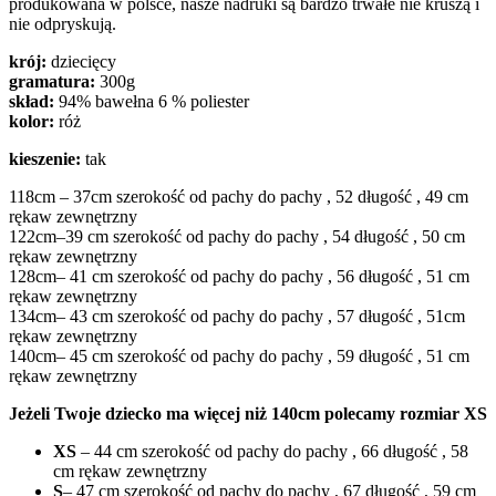
produkowana w polsce, nasze nadruki są bardzo trwałe nie kruszą i
nie odpryskują.
krój:
dziecięcy
gramatura:
300g
skład:
94% bawełna 6 % poliester
kolor:
róż
kieszenie:
tak
118cm – 37cm szerokość od pachy do pachy , 52 długość , 49 cm
rękaw zewnętrzny
122cm–39 cm szerokość od pachy do pachy , 54 długość , 50 cm
rękaw zewnętrzny
128cm– 41 cm szerokość od pachy do pachy , 56 długość , 51 cm
rękaw zewnętrzny
134cm– 43 cm szerokość od pachy do pachy , 57 długość , 51cm
rękaw zewnętrzny
140cm– 45 cm szerokość od pachy do pachy , 59 długość , 51 cm
rękaw zewnętrzny
Jeżeli Twoje dziecko ma więcej niż 140cm polecamy rozmiar XS
XS
– 44 cm szerokość od pachy do pachy , 66 długość , 58
cm rękaw zewnętrzny
S
– 47 cm szerokość od pachy do pachy , 67 długość , 59 cm