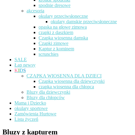
spodnie dresowe
akcesoria
okulary przeciwsłoneczne
okulary damskie przeciwsłoneczne
opaska na głowę zimowa
czapki z daszkiem
Czapka wiosenna damska
Czapki zimowe
Kaptur z kominem
scrunchies
SALE
Łap newsy
K
I
D
S
CZAPKA WIOSENNA DLA DZIECI
Czapka wiosenna dla dziewczynki
czapka wiosenna dla chłopca
Bluzy dla dziewczynki
Bluzy dla chłopców
Mama i Dziecko
okulary sportowe
Zamówienia Hurtowe
Lista życzeń
Bluzy z kapturem