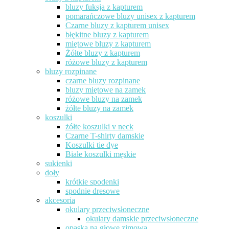
bluzy fuksja z kapturem
pomarańczowe bluzy unisex z kapturem
Czarne bluzy z kapturem unisex
błękitne bluzy z kapturem
miętowe bluzy z kapturem
Żółte bluzy z kapturem
różowe bluzy z kapturem
bluzy rozpinane
czarne bluzy rozpinane
bluzy miętowe na zamek
różowe bluzy na zamek
żółte bluzy na zamek
koszulki
żółte koszulki v neck
Czarne T-shirty damskie
Koszulki tie dye
Białe koszulki męskie
sukienki
doły
krótkie spodenki
spodnie dresowe
akcesoria
okulary przeciwsłoneczne
okulary damskie przeciwsłoneczne
opaska na głowę zimowa