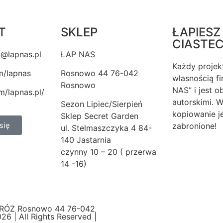
T
SKLEP
ŁAPIESZ
CIASTE
o@lapnas.pl
ŁAP NAS
Każdy projekt
m/lapnas
Rosnowo 44 76-042
własnością f
Rosnowo
NAS” i jest o
m/lapnas.pl/
autorskimi. W
Sezon Lipiec/Sierpień
kopiowanie j
Sklep Secret Garden
się
zabronione!
ul. Stelmaszczyka 4 84-
140 Jastarnia
czynny 10 – 20 ( przerwa
14 -16)
RÓZ Rosnowo 44 76-042
 | All Rights Reserved |