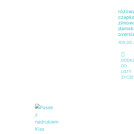
różow
czapk
zimow
damsk
oversi
109,00
DODA
DO
LISTY
ŻYCZE