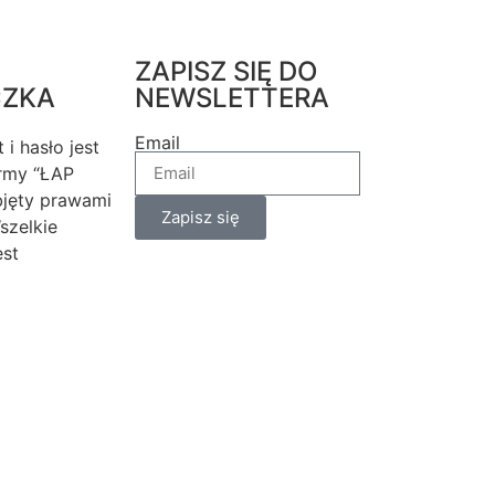
ZAPISZ SIĘ DO
CZKA
NEWSLETTERA
Email
 i hasło jest
irmy “ŁAP
bjęty prawami
Zapisz się
szelkie
est