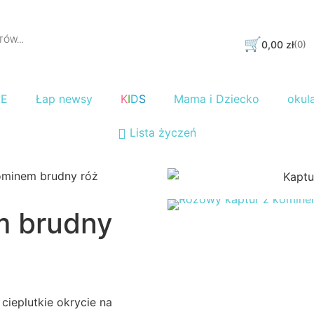
🛒
0,00
zł
(0)
LE
Łap newsy
K
I
D
S
Mama i Dziecko
okul
Lista życzeń
ominem brudny róż
m brudny
cieplutkie okrycie na