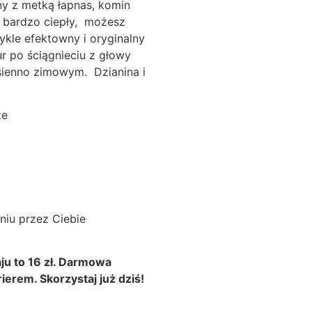
ny z metką łapnas, komin
st bardzo ciepły, możesz
wykle efektowny i oryginalny
r po ściągnieciu z głowy
esienno zimowym. Dzianina i
ze
niu przez Ciebie
ju to 16 zł. Darmowa
erem. Skorzystaj już dziś!