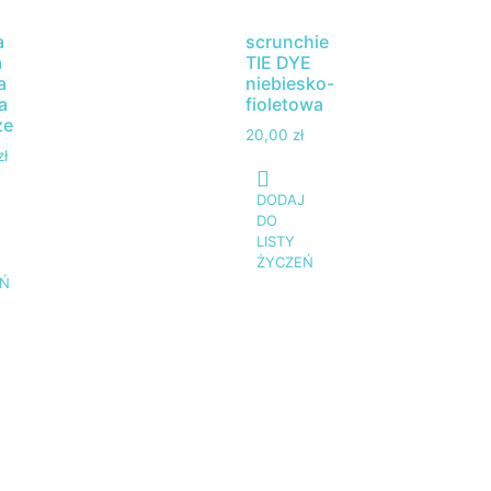
a
scrunchie
a
TIE DYE
a
niebiesko-
a
fioletowa
ze
20,00
zł
zł
DODAJ
J
DO
LISTY
ŻYCZEŃ
Ń