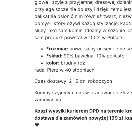
głowe i szyje z przyjemnej dresowej dziani
przylega szczelnie do szyji dzięki temu je
delikatnie osłonić nim również twarz, niez
pomysł który ożywi każdą stylizację, kaptu
służy jako sam komin. Idealny w sezonie j
sam produkt powstał w 100% w Polsce.
*rozmiar:
uniwersalny unisex – one si
*skład:
90% bawełna 10% poliester
kolor:
brudny róż
rada: Pierz w 40 stopniach
Czas dostawy: 2- 5 dni roboczych
Kominy szyjemy u nas w pracowni po żłoże
zamówienia
Koszt wysyłki kurierem DPD na terenie kra
dostawa dla zamówień powyżej 199 zł kuri
❤