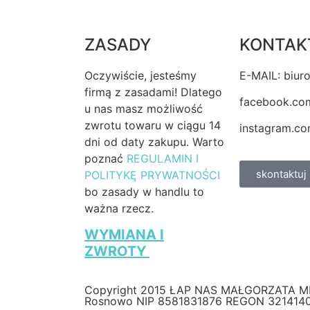
ZASADY
KONTAK
Oczywiście, jesteśmy
E-MAIL: biur
firmą z zasadami! Dlatego
facebook.co
u nas masz możliwość
zwrotu towaru w ciągu 14
instagram.co
dni od daty zakupu. Warto
poznać
REGULAMIN I
skontaktuj 
POLITYKĘ PRYWATNOŚCI
bo zasady w handlu to
ważna rzecz.
WYMIANA I
ZWROTY
Copyright 2015 ŁAP NAS MAŁGORZATA M
Rosnowo NIP 8581831876 REGON 321414026