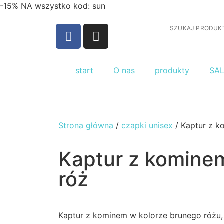
-15% NA wszystko kod: sun
start
O nas
produkty
SA
Strona główna
/
czapki unisex
/ Kaptur z k
Kaptur z komine
róż
Kaptur z kominem w kolorze brunego różu, 