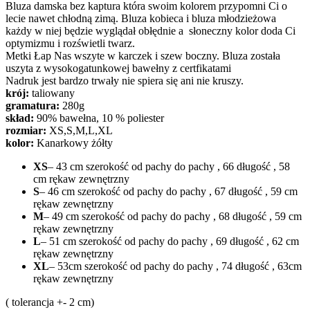
Bluza damska bez kaptura która swoim kolorem przypomni Ci o
lecie nawet chłodną zimą. Bluza kobieca i bluza młodzieżowa
każdy w niej będzie wyglądał obłędnie a słoneczny kolor doda Ci
optymizmu i rozświetli twarz.
Metki Łap Nas wszyte w karczek i szew boczny. Bluza została
uszyta z wysokogatunkowej bawełny z certfikatami
Nadruk jest bardzo trwały nie spiera się ani nie kruszy.
krój:
taliowany
gramatura:
280g
skład:
90% bawełna, 10 % poliester
rozmiar:
XS,S,M,L,XL
kolor:
Kanarkowy żółty
XS
– 43 cm szerokość od pachy do pachy , 66 długość , 58
cm rękaw zewnętrzny
S
– 46 cm szerokość od pachy do pachy , 67 długość , 59 cm
rękaw zewnętrzny
M
– 49 cm szerokość od pachy do pachy , 68 długość , 59 cm
rękaw zewnętrzny
L
– 51 cm szerokość od pachy do pachy , 69 długość , 62 cm
rękaw zewnętrzny
XL
– 53cm szerokość od pachy do pachy , 74 długość , 63cm
rękaw zewnętrzny
( tolerancja +- 2 cm)