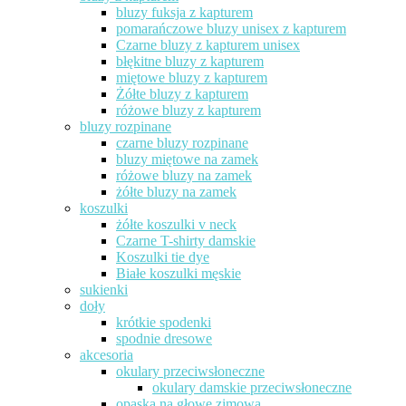
bluzy fuksja z kapturem
pomarańczowe bluzy unisex z kapturem
Czarne bluzy z kapturem unisex
błękitne bluzy z kapturem
miętowe bluzy z kapturem
Żółte bluzy z kapturem
różowe bluzy z kapturem
bluzy rozpinane
czarne bluzy rozpinane
bluzy miętowe na zamek
różowe bluzy na zamek
żółte bluzy na zamek
koszulki
żółte koszulki v neck
Czarne T-shirty damskie
Koszulki tie dye
Białe koszulki męskie
sukienki
doły
krótkie spodenki
spodnie dresowe
akcesoria
okulary przeciwsłoneczne
okulary damskie przeciwsłoneczne
opaska na głowę zimowa