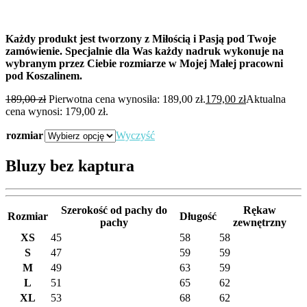
Każdy produkt jest tworzony z Miłością i Pasją pod Twoje
zamówienie. Specjalnie dla Was każdy nadruk wykonuje na
wybranym przez Ciebie rozmiarze w Mojej Małej pracowni
pod Koszalinem.
189,00
zł
Pierwotna cena wynosiła: 189,00 zł.
179,00
zł
Aktualna
cena wynosi: 179,00 zł.
rozmiar
Wyczyść
Bluzy bez kaptura
Szerokość od pachy do
Rękaw
Rozmiar
Długość
pachy
zewnętrzny
XS
45
58
58
S
47
59
59
M
49
63
59
L
51
65
62
XL
53
68
62