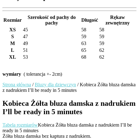
Szerokość od pachy do
Rękaw
Rozmiar
Długość
pachy
zewnętrzny
XS
45
58
58
S
47
59
59
M
49
63
59
L
51
65
62
XL
53
68
62
wymiary
( tolerancja +- 2cm)
Strona główna
/
Bluzy dla dziewczyn
/ Kobieca Żółta bluza damska
z nadrukiem I’ll be ready in 5 minutes
Kobieca Żółta bluza damska z nadrukiem
I’ll be ready in 5 minutes
Tabela rozmiarów
Kobieca Żółta bluza damska z nadrukiem I’ll be
ready in 5 minutes
Żółta bluza damska bez kaptura z nadrukiem.