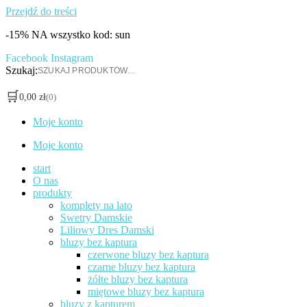
Przejdź do treści
-15% NA wszystko kod: sun
Facebook
Instagram
Szukaj:
🛒
0,00
zł
(0)
Moje konto
Moje konto
start
O nas
produkty
komplety na lato
Swetry Damskie
Liliowy Dres Damski
bluzy bez kaptura
czerwone bluzy bez kaptura
czarne bluzy bez kaptura
żółte bluzy bez kaptura
miętowe bluzy bez kaptura
bluzy z kapturem