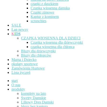
czapki z daszkiem
Czapka wiosenna damska
Czapki zimowe
Kaptur z kominem
scrunchies
SALE
Łap newsy
K
I
D
S
CZAPKA WIOSENNA DLA DZIECI
Czapka wiosenna dla dziewczynki
czapka wiosenna dla chłopca
Bluzy dla dziewczynki
Bluzy dla chłopców
Mama i Dziecko
okulary sportowe
Zamówienia Hurtowe
Lista życzeń
start
O nas
produkty
komplety na lato
Swetry Damskie
Liliowy Dres Damski
bluzy bez kaptura