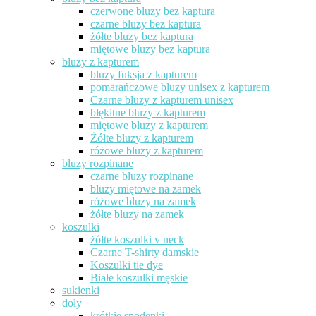
czerwone bluzy bez kaptura
czarne bluzy bez kaptura
żółte bluzy bez kaptura
miętowe bluzy bez kaptura
bluzy z kapturem
bluzy fuksja z kapturem
pomarańczowe bluzy unisex z kapturem
Czarne bluzy z kapturem unisex
błękitne bluzy z kapturem
miętowe bluzy z kapturem
Żółte bluzy z kapturem
różowe bluzy z kapturem
bluzy rozpinane
czarne bluzy rozpinane
bluzy miętowe na zamek
różowe bluzy na zamek
żółte bluzy na zamek
koszulki
żółte koszulki v neck
Czarne T-shirty damskie
Koszulki tie dye
Białe koszulki męskie
sukienki
doły
krótkie spodenki