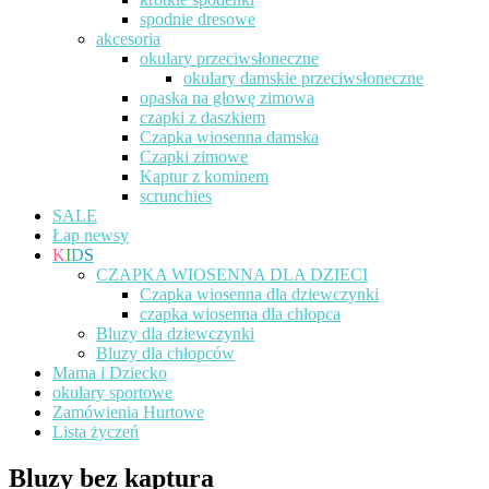
spodnie dresowe
akcesoria
okulary przeciwsłoneczne
okulary damskie przeciwsłoneczne
opaska na głowę zimowa
czapki z daszkiem
Czapka wiosenna damska
Czapki zimowe
Kaptur z kominem
scrunchies
SALE
Łap newsy
K
I
D
S
CZAPKA WIOSENNA DLA DZIECI
Czapka wiosenna dla dziewczynki
czapka wiosenna dla chłopca
Bluzy dla dziewczynki
Bluzy dla chłopców
Mama i Dziecko
okulary sportowe
Zamówienia Hurtowe
Lista życzeń
Bluzy bez kaptura