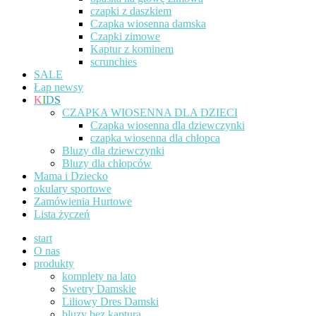
czapki z daszkiem
Czapka wiosenna damska
Czapki zimowe
Kaptur z kominem
scrunchies
SALE
Łap newsy
K
I
D
S
CZAPKA WIOSENNA DLA DZIECI
Czapka wiosenna dla dziewczynki
czapka wiosenna dla chłopca
Bluzy dla dziewczynki
Bluzy dla chłopców
Mama i Dziecko
okulary sportowe
Zamówienia Hurtowe
Lista życzeń
start
O nas
produkty
komplety na lato
Swetry Damskie
Liliowy Dres Damski
bluzy bez kaptura