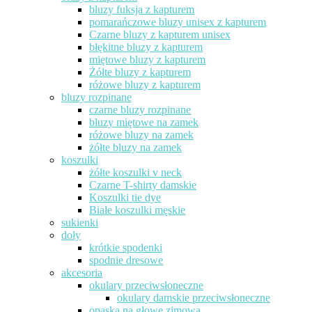
bluzy fuksja z kapturem
pomarańczowe bluzy unisex z kapturem
Czarne bluzy z kapturem unisex
błękitne bluzy z kapturem
miętowe bluzy z kapturem
Żółte bluzy z kapturem
różowe bluzy z kapturem
bluzy rozpinane
czarne bluzy rozpinane
bluzy miętowe na zamek
różowe bluzy na zamek
żółte bluzy na zamek
koszulki
żółte koszulki v neck
Czarne T-shirty damskie
Koszulki tie dye
Białe koszulki męskie
sukienki
doły
krótkie spodenki
spodnie dresowe
akcesoria
okulary przeciwsłoneczne
okulary damskie przeciwsłoneczne
opaska na głowę zimowa