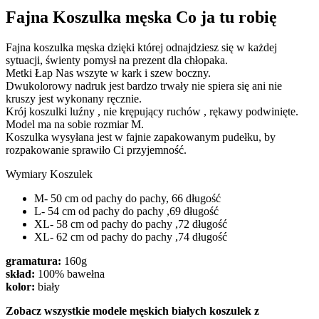
Fajna Koszulka męska Co ja tu robię
Fajna koszulka męska dzięki której odnajdziesz się w każdej
sytuacji, świenty pomysł na prezent dla chłopaka.
Metki Łap Nas wszyte w kark i szew boczny.
Dwukolorowy nadruk jest bardzo trwały nie spiera się ani nie
kruszy jest wykonany ręcznie.
Krój koszulki luźny , nie krępujący ruchów , rękawy podwinięte.
Model ma na sobie rozmiar M.
Koszulka wysyłana jest w fajnie zapakowanym pudełku, by
rozpakowanie sprawiło Ci przyjemność.
Wymiary Koszulek
M- 50 cm od pachy do pachy, 66 długość
L- 54 cm od pachy do pachy ,69 długość
XL- 58 cm od pachy do pachy ,72 długość
XL- 62 cm od pachy do pachy ,74 długość
gramatura:
160g
skład:
100% bawełna
kolor:
biały
Zobacz wszystkie modele męskich białych koszulek z