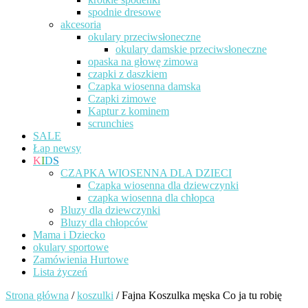
spodnie dresowe
akcesoria
okulary przeciwsłoneczne
okulary damskie przeciwsłoneczne
opaska na głowę zimowa
czapki z daszkiem
Czapka wiosenna damska
Czapki zimowe
Kaptur z kominem
scrunchies
SALE
Łap newsy
K
I
D
S
CZAPKA WIOSENNA DLA DZIECI
Czapka wiosenna dla dziewczynki
czapka wiosenna dla chłopca
Bluzy dla dziewczynki
Bluzy dla chłopców
Mama i Dziecko
okulary sportowe
Zamówienia Hurtowe
Lista życzeń
Strona główna
/
koszulki
/ Fajna Koszulka męska Co ja tu robię