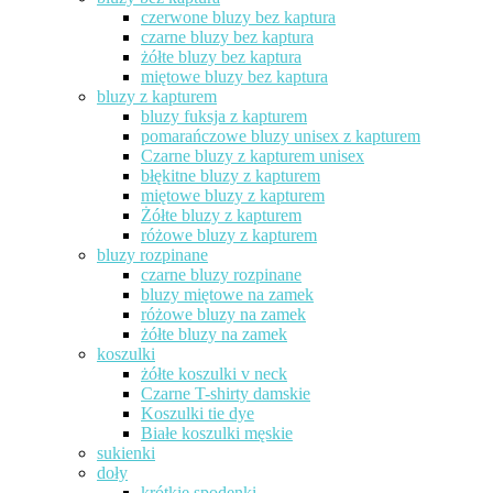
czerwone bluzy bez kaptura
czarne bluzy bez kaptura
żółte bluzy bez kaptura
miętowe bluzy bez kaptura
bluzy z kapturem
bluzy fuksja z kapturem
pomarańczowe bluzy unisex z kapturem
Czarne bluzy z kapturem unisex
błękitne bluzy z kapturem
miętowe bluzy z kapturem
Żółte bluzy z kapturem
różowe bluzy z kapturem
bluzy rozpinane
czarne bluzy rozpinane
bluzy miętowe na zamek
różowe bluzy na zamek
żółte bluzy na zamek
koszulki
żółte koszulki v neck
Czarne T-shirty damskie
Koszulki tie dye
Białe koszulki męskie
sukienki
doły
krótkie spodenki