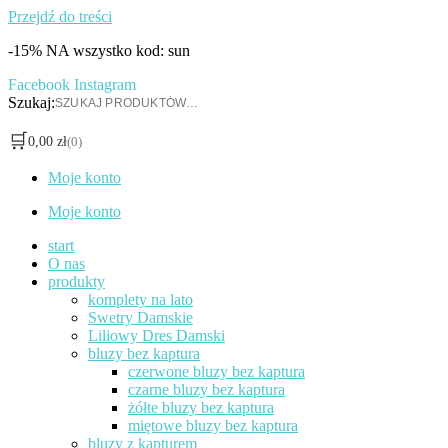
Przejdź do treści
-15% NA wszystko kod: sun
Facebook
Instagram
Szukaj:
🛒
0,00
zł
(0)
Moje konto
Moje konto
start
O nas
produkty
komplety na lato
Swetry Damskie
Liliowy Dres Damski
bluzy bez kaptura
czerwone bluzy bez kaptura
czarne bluzy bez kaptura
żółte bluzy bez kaptura
miętowe bluzy bez kaptura
bluzy z kapturem