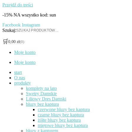
Przejdź do treści
-15% NA wszystko kod: sun
Facebook
Instagram
Szukaj:
🛒
0,00
zł
(0)
Moje konto
Moje konto
start
O nas
produkty
komplety na lato
Swetry Damskie
Liliowy Dres Damski
bluzy bez kaptura
czerwone bluzy bez kaptura
czarne bluzy bez kaptura
żółte bluzy bez kaptura
miętowe bluzy bez kaptura
bluzy z kapturem