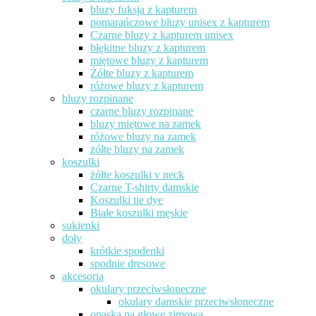
bluzy fuksja z kapturem
pomarańczowe bluzy unisex z kapturem
Czarne bluzy z kapturem unisex
błękitne bluzy z kapturem
miętowe bluzy z kapturem
Żółte bluzy z kapturem
różowe bluzy z kapturem
bluzy rozpinane
czarne bluzy rozpinane
bluzy miętowe na zamek
różowe bluzy na zamek
żółte bluzy na zamek
koszulki
żółte koszulki v neck
Czarne T-shirty damskie
Koszulki tie dye
Białe koszulki męskie
sukienki
doły
krótkie spodenki
spodnie dresowe
akcesoria
okulary przeciwsłoneczne
okulary damskie przeciwsłoneczne
opaska na głowę zimowa