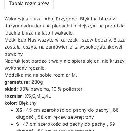
Tabela rozmiarów
Wakacyjna bluza Ahoj Przygodo. Błękitna bluza z
dużym nadrukiem na plecach i mniejszym na przodzie.
Idealna bluza na lato i wakacje.
Metki Łap Nas wszyte w karczek i szew boczny. Bluza
została, uszyta na zamówienie z wysokogatunkowej
bawełny.
Nadruk jest bardzo trwały nie spiera się ani nie kruszy,
wykonany ręcznie.
Modelka ma na sobie rozmiar M.
gramatura:
280g
skład:
90% bawełna, 10 % poliester
rozmiar:
XS,S,M,L,XL
kolor:
Błękitny
XS
– 45 cm szerokość od pachy do pachy , 66
długość , 58 cm rękaw zewnętrzny
S
– 47 cm szerokość od pachy do pachy , 59