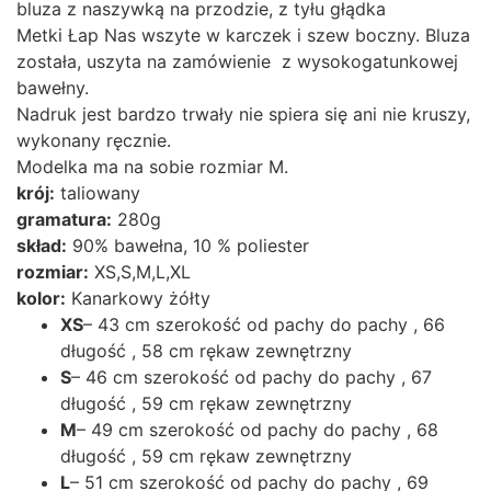
bluza z naszywką na przodzie, z tyłu głądka
Metki Łap Nas wszyte w karczek i szew boczny. Bluza
została, uszyta na zamówienie z wysokogatunkowej
bawełny.
Nadruk jest bardzo trwały nie spiera się ani nie kruszy,
wykonany ręcznie.
Modelka ma na sobie rozmiar M.
krój:
taliowany
gramatura:
280g
skład:
90% bawełna, 10 % poliester
rozmiar:
XS,S,M,L,XL
kolor:
Kanarkowy żółty
XS
– 43 cm szerokość od pachy do pachy , 66
długość , 58 cm rękaw zewnętrzny
S
– 46 cm szerokość od pachy do pachy , 67
długość , 59 cm rękaw zewnętrzny
M
– 49 cm szerokość od pachy do pachy , 68
długość , 59 cm rękaw zewnętrzny
L
– 51 cm szerokość od pachy do pachy , 69