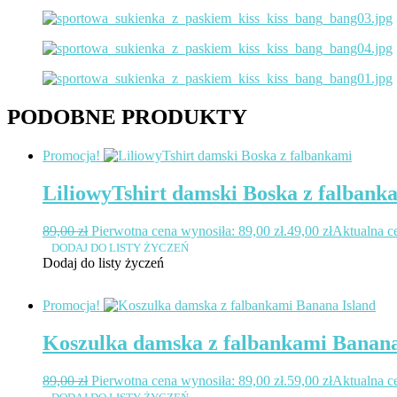
PODOBNE PRODUKTY
Promocja!
LiliowyTshirt damski Boska z falbank
89,00
zł
Pierwotna cena wynosiła: 89,00 zł.
49,00
zł
Aktualna ce
DODAJ DO LISTY ŻYCZEŃ
Dodaj do listy życzeń
Promocja!
Koszulka damska z falbankami Banana
89,00
zł
Pierwotna cena wynosiła: 89,00 zł.
59,00
zł
Aktualna ce