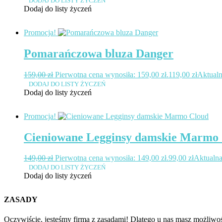
DODAJ DO LISTY ŻYCZEŃ
Dodaj do listy życzeń
Promocja!
Pomarańczowa bluza Danger
159,00
zł
Pierwotna cena wynosiła: 159,00 zł.
119,00
zł
Aktualn
DODAJ DO LISTY ŻYCZEŃ
Dodaj do listy życzeń
Promocja!
Cieniowane Legginsy damskie Marmo
149,00
zł
Pierwotna cena wynosiła: 149,00 zł.
99,00
zł
Aktualna
DODAJ DO LISTY ŻYCZEŃ
Dodaj do listy życzeń
ZASADY
Oczywiście, jesteśmy firmą z zasadami! Dlatego u nas masz możliwo