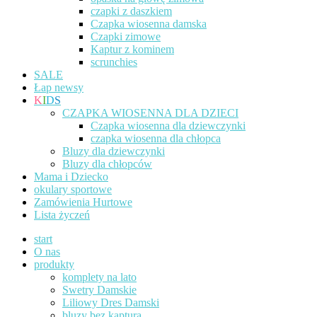
czapki z daszkiem
Czapka wiosenna damska
Czapki zimowe
Kaptur z kominem
scrunchies
SALE
Łap newsy
K
I
D
S
CZAPKA WIOSENNA DLA DZIECI
Czapka wiosenna dla dziewczynki
czapka wiosenna dla chłopca
Bluzy dla dziewczynki
Bluzy dla chłopców
Mama i Dziecko
okulary sportowe
Zamówienia Hurtowe
Lista życzeń
start
O nas
produkty
komplety na lato
Swetry Damskie
Liliowy Dres Damski
bluzy bez kaptura