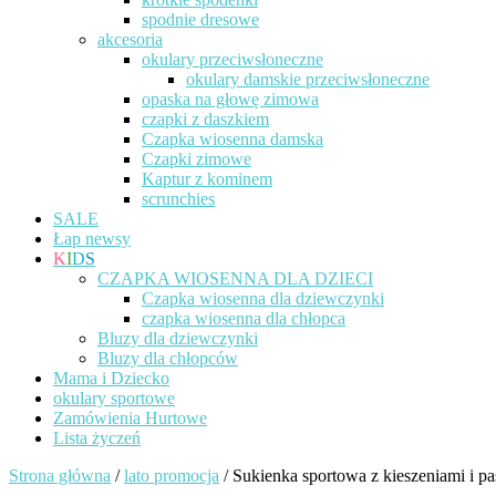
spodnie dresowe
akcesoria
okulary przeciwsłoneczne
okulary damskie przeciwsłoneczne
opaska na głowę zimowa
czapki z daszkiem
Czapka wiosenna damska
Czapki zimowe
Kaptur z kominem
scrunchies
SALE
Łap newsy
K
I
D
S
CZAPKA WIOSENNA DLA DZIECI
Czapka wiosenna dla dziewczynki
czapka wiosenna dla chłopca
Bluzy dla dziewczynki
Bluzy dla chłopców
Mama i Dziecko
okulary sportowe
Zamówienia Hurtowe
Lista życzeń
Strona główna
/
lato promocja
/ Sukienka sportowa z kieszeniami i p