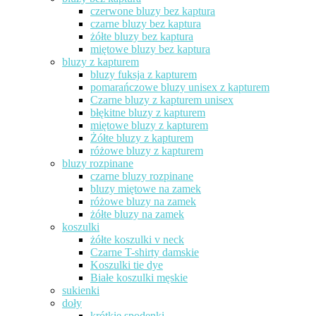
czerwone bluzy bez kaptura
czarne bluzy bez kaptura
żółte bluzy bez kaptura
miętowe bluzy bez kaptura
bluzy z kapturem
bluzy fuksja z kapturem
pomarańczowe bluzy unisex z kapturem
Czarne bluzy z kapturem unisex
błękitne bluzy z kapturem
miętowe bluzy z kapturem
Żółte bluzy z kapturem
różowe bluzy z kapturem
bluzy rozpinane
czarne bluzy rozpinane
bluzy miętowe na zamek
różowe bluzy na zamek
żółte bluzy na zamek
koszulki
żółte koszulki v neck
Czarne T-shirty damskie
Koszulki tie dye
Białe koszulki męskie
sukienki
doły
krótkie spodenki