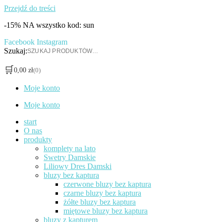
Przejdź do treści
-15% NA wszystko kod: sun
Facebook
Instagram
Szukaj:
🛒
0,00
zł
(0)
Moje konto
Moje konto
start
O nas
produkty
komplety na lato
Swetry Damskie
Liliowy Dres Damski
bluzy bez kaptura
czerwone bluzy bez kaptura
czarne bluzy bez kaptura
żółte bluzy bez kaptura
miętowe bluzy bez kaptura
bluzy z kapturem