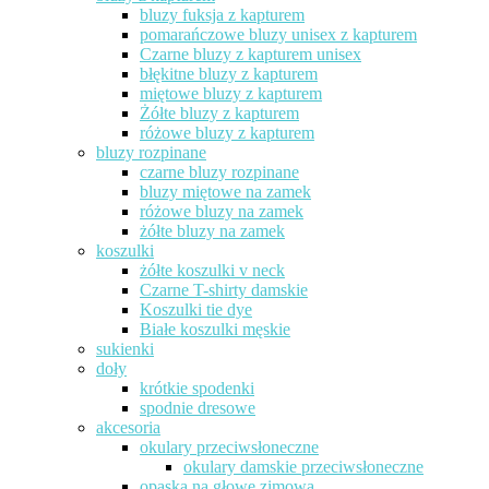
bluzy fuksja z kapturem
pomarańczowe bluzy unisex z kapturem
Czarne bluzy z kapturem unisex
błękitne bluzy z kapturem
miętowe bluzy z kapturem
Żółte bluzy z kapturem
różowe bluzy z kapturem
bluzy rozpinane
czarne bluzy rozpinane
bluzy miętowe na zamek
różowe bluzy na zamek
żółte bluzy na zamek
koszulki
żółte koszulki v neck
Czarne T-shirty damskie
Koszulki tie dye
Białe koszulki męskie
sukienki
doły
krótkie spodenki
spodnie dresowe
akcesoria
okulary przeciwsłoneczne
okulary damskie przeciwsłoneczne
opaska na głowę zimowa